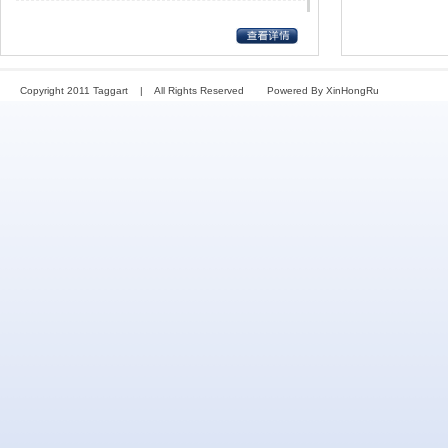
最优质的设计和技术咨询服务
受到了项目业主的广泛最优质的设计和技术咨询技
术咨询服务……
Copyright 2011 Taggart | All Rights Reserved
Powered By XinHongRu
徐矿集团郭家河选煤厂
郭家河1000万吨/年选煤厂项目……
华晟源选煤厂视频剪辑
……
郭庄生产实况
……
01 一层地面巡视 每秒6 反锯齿4
一层地面巡视 每秒6 反锯齿4……
清水营选煤厂视频
清水营选煤厂视频……