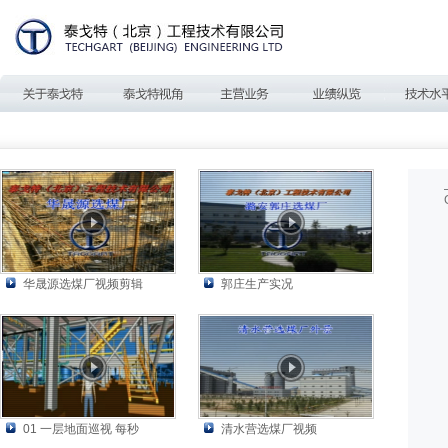
华晟源选煤厂视频剪辑
郭庄生产实况
01 一层地面巡视 每秒
清水营选煤厂视频